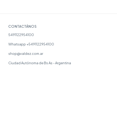
CONTACTÁNOS
5491122954100
Whatsapp +5491122954100
shop@valdez.com.ar
Ciudad Autónoma de Bs As - Argentina