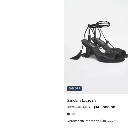
50
%
OFF
Sandalia Lucrezia
$290.000,00
$145.000,00
3
cuotas sin interés de
$48.333,33