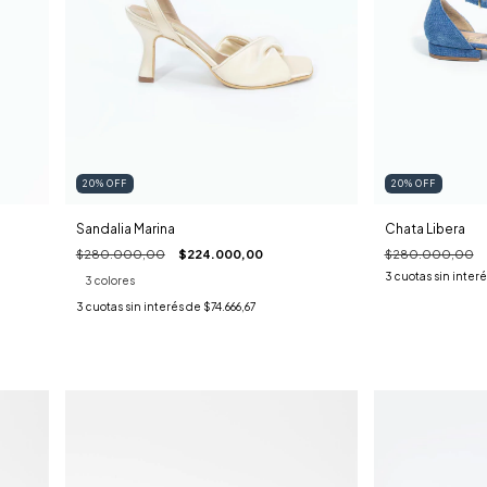
20
%
OFF
20
%
OFF
Sandalia Marina
Chata Libera
$280.000,00
$224.000,00
$280.000,00
3
cuotas sin inter
3 colores
3
cuotas sin interés de
$74.666,67