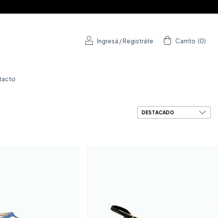
Ingresá
/
Registráte
Carrito
(
0
)
tacto