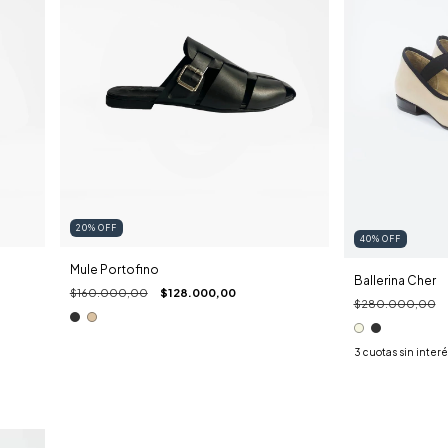
20
%
OFF
40
%
OFF
Mule Portofino
Ballerina Cher
$160.000,00
$128.000,00
$280.000,00
3
cuotas sin inter