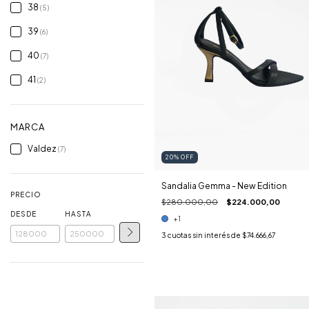
38
(5)
39
(6)
40
(7)
41
(2)
MARCA
Valdez
(7)
20
%
OFF
Sandalia Gemma - New Edition
PRECIO
$280.000,00
$224.000,00
DESDE
HASTA
+1
3
cuotas sin interés de
$74.666,67