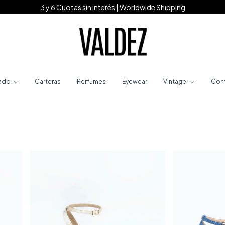
3 y 6 Cuotas sin interés | Worldwide Shipping
ado
Carteras
Perfumes
Eyewear
Vintage
Con