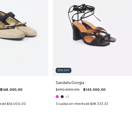
50
%
OFF
Sandalia Giorgia
$168.000,00
$290.000,00
$145.000,00
+1
és de
$56.000,00
3
cuotas sin interés de
$48.333,33