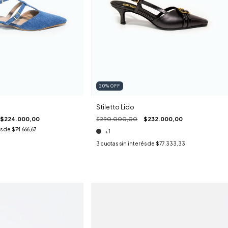
20
%
OFF
Stiletto Lido
$290.000,00
$232.000,00
$224.000,00
és de
$74.666,67
+1
3
cuotas sin interés de
$77.333,33