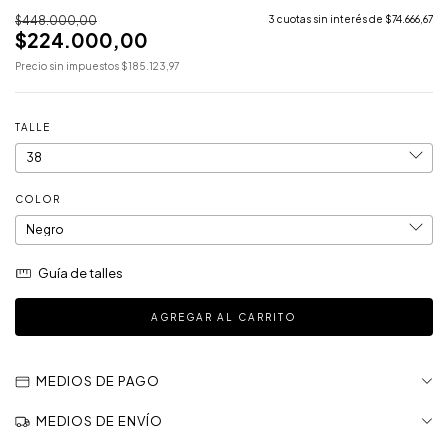
$448.000,00
3
cuotas sin interés de
$74.666,67
$224.000,00
Precio sin impuestos
$185.123,97
TALLE
COLOR
Guía de talles
MEDIOS DE PAGO
MEDIOS DE ENVÍO