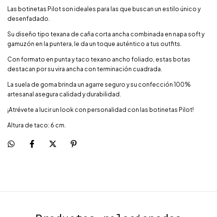
Las botinetas Pilot son ideales para las que buscan un estilo único y
desenfadado.
Su diseño tipo texana de caña corta ancha combinada en napa soft y
gamuzón en la puntera, le da un toque auténtico a tus outfits.
Con formato en punta y taco texano ancho foliado, estas botas
destacan por su vira ancha con terminación cuadrada.
La suela de goma brinda un agarre seguro y su confección 100%
artesanal asegura calidad y durabilidad.
¡Atrévete a lucir un look con personalidad con las botinetas Pilot!
Altura de taco: 6 cm.