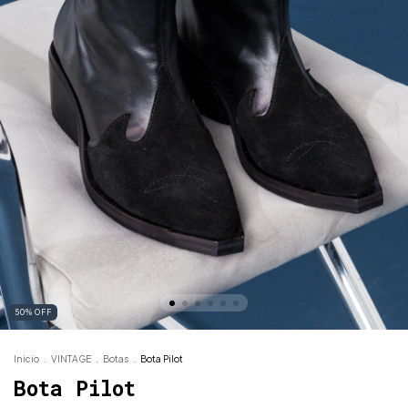
50
%
OFF
Inicio
.
VINTAGE
.
Botas
.
Bota Pilot
Bota Pilot