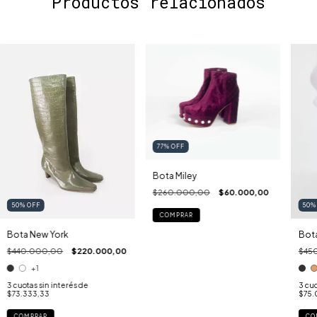
Productos relacionados
77
%
OFF
Bota Miley
$260.000,00
$60.000,00
50
50
%
OFF
COMPRAR
Bot
Bota New York
$45
$440.000,00
$220.000,00
+1
3
cuo
3
cuotas sin interés de
$75.
$73.333,33
CO
COMPRAR