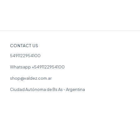
CONTACT US
5491122954100
Whatsapp +5491122954100
shop@valdez.com.ar
Ciudad Autónoma de Bs As - Argentina