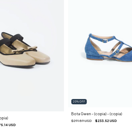
20
%
OFF
Bota Gwen - (copia) - (copia)
opia)
$291.89 USD
$233.52 USD
75.14 USD