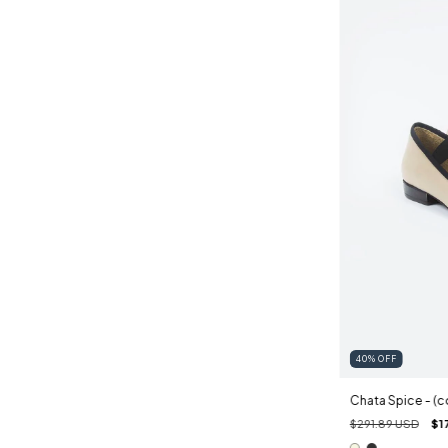
40
%
OFF
Chata Spice - (c
$291.89 USD
$1