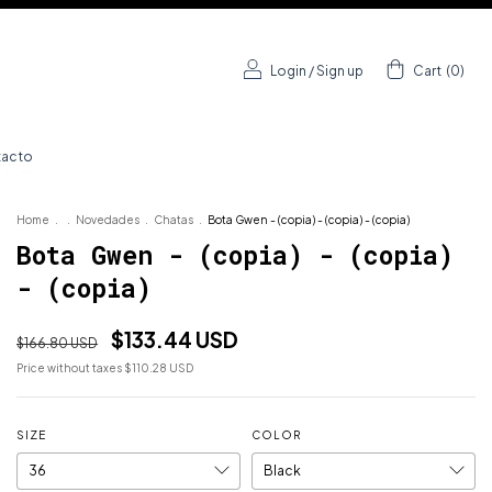
Login
/
Sign up
Cart
(
0
)
acto
Home
.
.
Novedades
.
Chatas
.
Bota Gwen - (copia) - (copia) - (copia)
Bota Gwen - (copia) - (copia)
- (copia)
$133.44 USD
$166.80 USD
Price without taxes
$110.28 USD
SIZE
COLOR