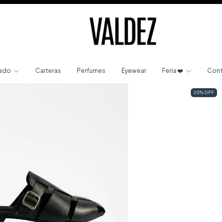
zado
Carteras
Perfumes
Eyewear
Feria ❤️
Cont
20
%
OFF