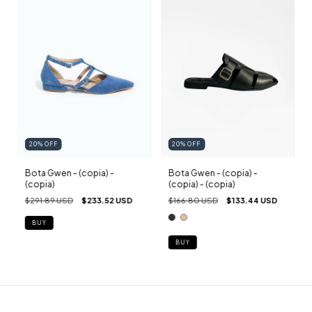
20
%
OFF
20
%
OFF
Bota Gwen - (copia) -
Bota Gwen - (copia) -
(copia) - (copia)
(copia)
$166.80 USD
$133.44 USD
$291.89 USD
$233.52 USD
BUY
BUY