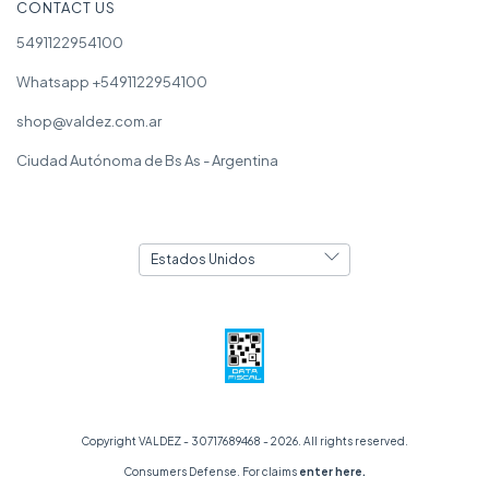
CONTACT US
5491122954100
Whatsapp +5491122954100
shop@valdez.com.ar
Ciudad Autónoma de Bs As - Argentina
Copyright VALDEZ - 30717689468 - 2026. All rights reserved.
Consumers Defense. For claims
enter here.