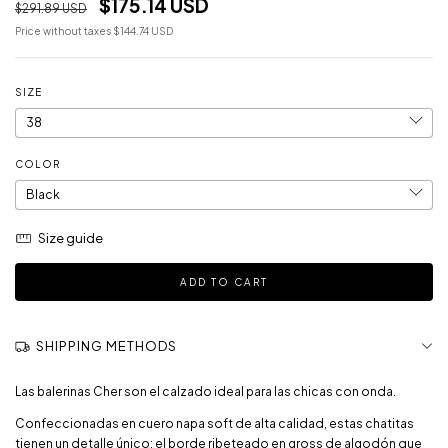
$175.14 USD
$291.89 USD
Price without taxes
$144.74 USD
SIZE
COLOR
Size guide
SHIPPING METHODS
Las balerinas Cher son el calzado ideal para las chicas con onda.
Confeccionadas en cuero napa soft de alta calidad, estas chatitas
tienen un detalle único: el borde ribeteado en gross de algodón que