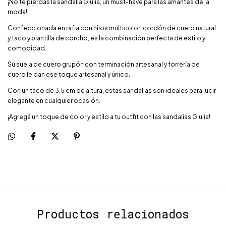
¡No te pierdas la sandalia Giulia, un must-have para las amantes de la
moda!
Confeccionada en rafia con hilos multicolor, cordón de cuero natural
y taco y plantilla de corcho, es la combinación perfecta de estilo y
comodidad.
Su suela de cuero grupón con terminación artesanal y forrería de
cuero le dan ese toque artesanal y único.
Con un taco de 3,5 cm de altura, estas sandalias son ideales para lucir
elegante en cualquier ocasión.
¡Agregá un toque de color y estilo a tu outfit con las sandalias Giulia!
Productos relacionados