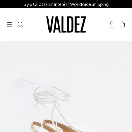
3 y 6 Cuotas sin interés | Worldwide Shipping
0