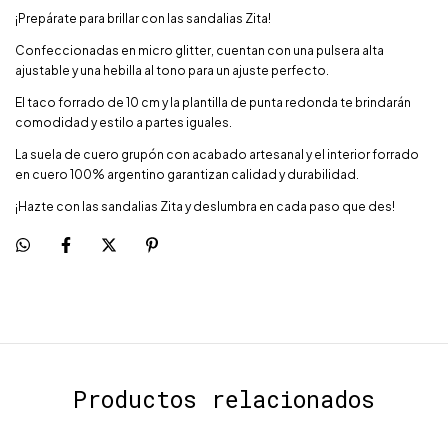
¡Prepárate para brillar con las sandalias Zita!
Confeccionadas en micro glitter, cuentan con una pulsera alta
ajustable y una hebilla al tono para un ajuste perfecto.
El taco forrado de 10 cm y la plantilla de punta redonda te brindarán
comodidad y estilo a partes iguales.
La suela de cuero grupón con acabado artesanal y el interior forrado
en cuero 100% argentino garantizan calidad y durabilidad.
¡Hazte con las sandalias Zita y deslumbra en cada paso que des!
Productos relacionados