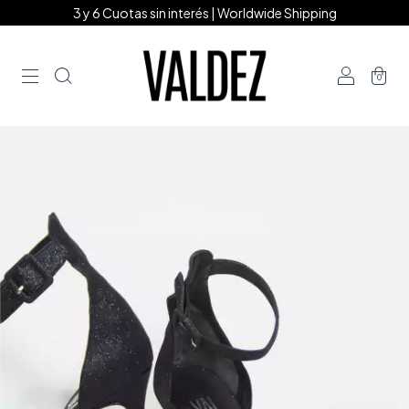
3 y 6 Cuotas sin interés | Worldwide Shipping
0