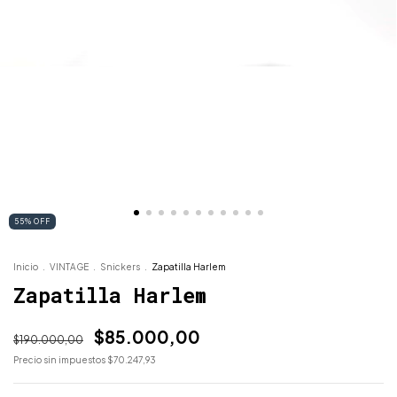
55
%
OFF
Inicio
.
VINTAGE
.
Snickers
.
Zapatilla Harlem
Zapatilla Harlem
$85.000,00
$190.000,00
Precio sin impuestos
$70.247,93