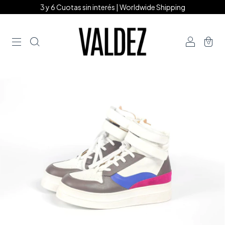
3 y 6 Cuotas sin interés | Worldwide Shipping
0