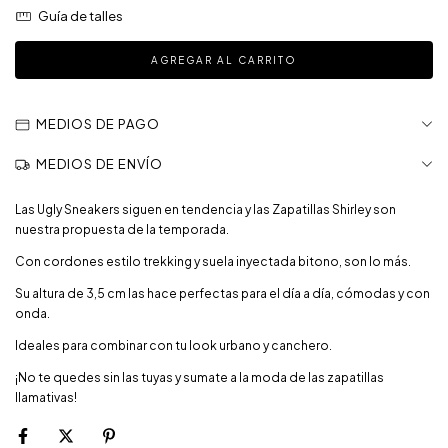
Guía de talles
MEDIOS DE PAGO
MEDIOS DE ENVÍO
Las Ugly Sneakers siguen en tendencia y las Zapatillas Shirley son
nuestra propuesta de la temporada.
Con cordones estilo trekking y suela inyectada bitono, son lo más.
Su altura de 3,5 cm las hace perfectas para el día a día, cómodas y con
onda.
Ideales para combinar con tu look urbano y canchero.
¡No te quedes sin las tuyas y sumate a la moda de las zapatillas
llamativas!