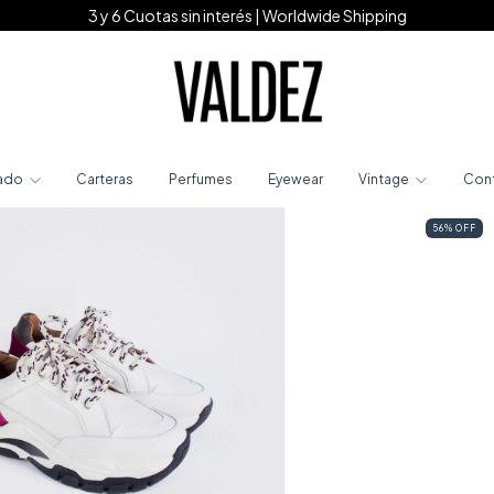
3 y 6 Cuotas sin interés | Worldwide Shipping
ado
Carteras
Perfumes
Eyewear
Vintage
Con
56
%
OFF