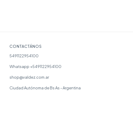
CONTACTÁNOS
5491122954100
Whatsapp +5491122954100
shop@valdez.com.ar
Ciudad Autónoma de Bs As - Argentina