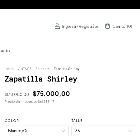
Ingresá
/
Registráte
Carrito
(
0
)
tacto
Inicio
.
VINTAGE
.
Snickers
.
Zapatilla Shirley
Zapatilla Shirley
$75.000,00
$170.000,00
Precio sin impuestos
$61.983,47
COLOR
TALLE