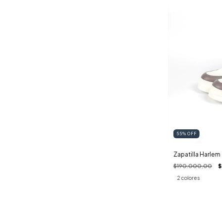
55
%
OFF
Zapatilla Harlem
$190.000,00
$
2 colores