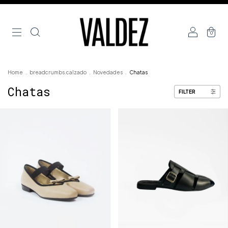
0
Home
.
breadcrumbs.calzado
.
Novedades
.
Chatas
Chatas
FILTER