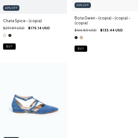
20
%
OFF
40
%
OFF
Bota Gwen - (copia) - (copia) -
Chata Spice - (copia)
(copia)
$291.89 USD
$175.14 USD
$166.80 USD
$133.44 USD
BUY
BUY